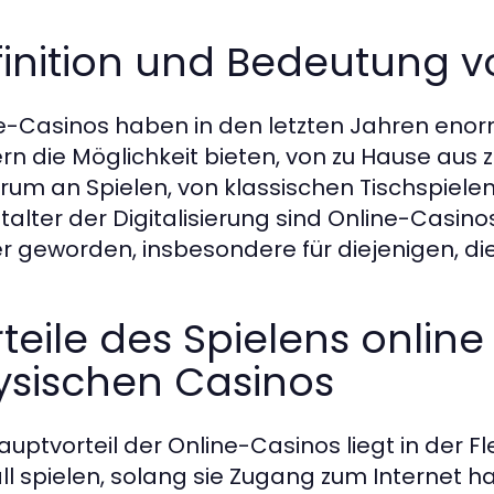
finition und Bedeutung v
e-Casinos haben in den letzten Jahren enor
ern die Möglichkeit bieten, von zu Hause aus zu
rum an Spielen, von klassischen Tischspiele
talter der Digitalisierung sind Online-Casinos
er geworden, insbesondere für diejenigen, di
teile des Spielens online
ysischen Casinos
uptvorteil der Online-Casinos liegt in der Fle
ll spielen, solang sie Zugang zum Internet 