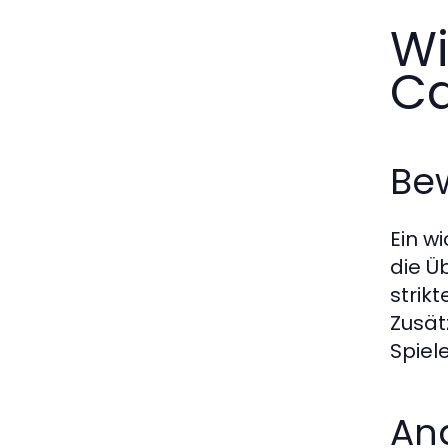
Wi
Ca
Bew
Ein w
die Ü
strik
Zusät
Spiel
Ana