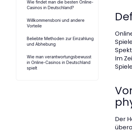
Wie findet man die besten Online-
Casinos in Deutschland?
De
Willkommensboni und andere
Vorteile
Onlin
Beliebte Methoden zur Einzahlung
Spiel
und Abhebung
Spekt
Wie man verantwortungsbewusst
Im Zei
in Online-Casinos in Deutschland
Spiel
spielt
Vor
ph
Der Ha
übera