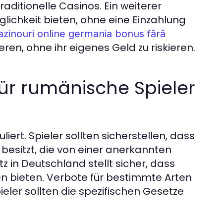
aditionelle Casinos. Ein weiterer
öglichkeit bieten, ohne eine Einzahlung
azinouri online germania bonus fără
eren, ohne ihr eigenes Geld zu riskieren.
ür rumänische Spieler
ert. Spieler sollten sicherstellen, dass
besitzt, die von einer anerkannten
z in Deutschland stellt sicher, dass
n bieten. Verbote für bestimmte Arten
eler sollten die spezifischen Gesetze