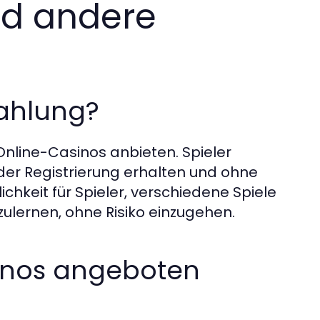
d andere
zahlung?
 Online-Casinos anbieten. Spieler
er Registrierung erhalten und ohne
ichkeit für Spieler, verschiedene Spiele
lernen, ohne Risiko einzugehen.
sinos angeboten