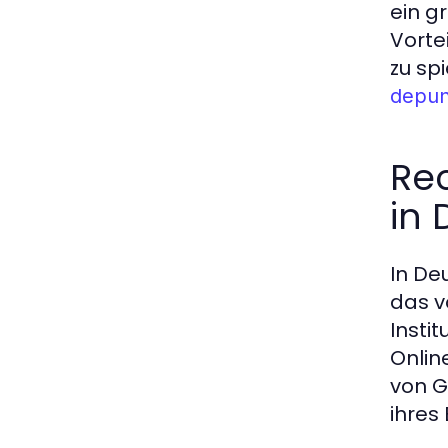
ein g
Vorte
zu sp
depu
Re
in
In De
das v
Insti
Onlin
von G
ihres