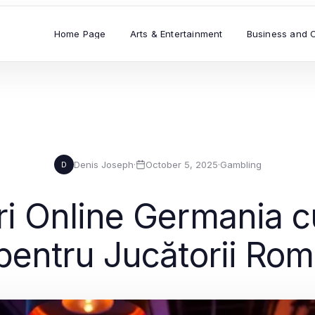
Home Page
Arts & Entertainment
Business and 
Denis Joseph
·
October 5, 2025
·
Gambling
D
ri Online Germania c
entru Jucătorii Rom