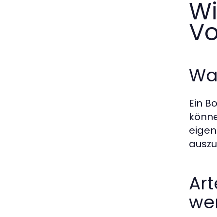
Wi
Vo
Was
Ein B
könne
eigen
auszu
Art
we