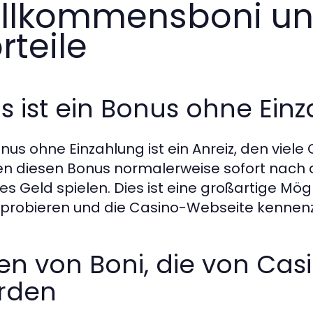
llkommensboni un
rteile
 ist ein Bonus ohne Ein
onus ohne Einzahlung ist ein Anreiz, den viele
n diesen Bonus normalerweise sofort nach d
es Geld spielen. Dies ist eine großartige Mögl
probieren und die Casino-Webseite kennenzu
en von Boni, die von Ca
rden